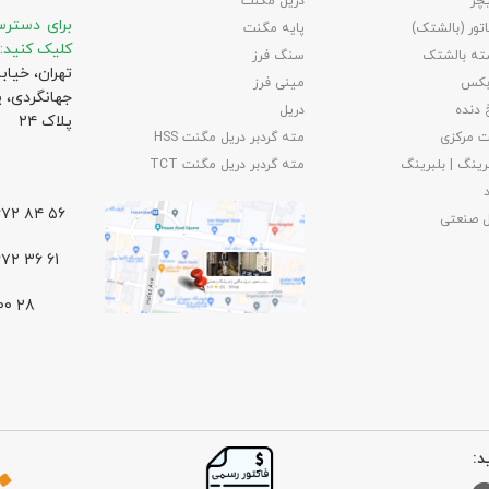
چر
دریل مگنت
برای دسترس
تور (بالشتک)
پایه مگنت
کلیک کنید:
ته بالشتک
سنگ فرز
تهران، خیاب
بکس
مینی فرز
جهانگردی،‌ 
 دنده
دریل
پلاک ۲۴
 مرکزی
مته گردبر دریل مگنت HSS
رینگ | بلبرینگ
مته گردبر دریل مگنت TCT
۵۶ ۸۴ ۶۶۷۲ – ۰۲۱
ل صنعتی
61 36 ۶۶۷۲ – ۰۲۱
د: