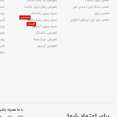
تعمیر دریل مگنت
تعویض برد پایه مگنت
آرمی
تعمیر سنگ فرز | مینی فرز
تعویض زغال دریل مگنت
استا
تعمیر دریل
سیم پیچی بالشتک
پوس
تخصصی
تعمیر بتن کن | پیکور | کرگیر
سیم پیچی پایه مگنت
گیر
فابریک
سیم پیچی آرمیچر
چرخ
تعویض بالشتک​
شفت
تعویض چرخ دنده
رولب
تعویض آرمیچر
کلید
ذغا
با ما همراه باشی
برای اعتماد شما: