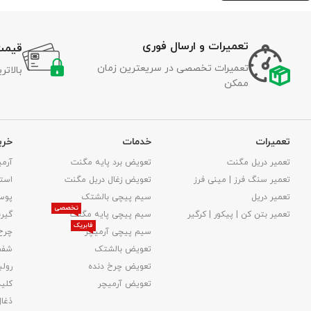
تعمیرات و ارسال فوری
قیمت
تعمیرات تخصصی در سریعترین زمان
بالات
ممکن
تعمیرات
خدمات
خری
تعمیر دریل مگنت
تعویض برد پایه مگنت
آرمی
تعمیر سنگ فرز | مینی فرز
تعویض زغال دریل مگنت
استا
تعمیر دریل
سیم پیچی بالشتک
پوس
تخصصی
تعمیر بتن کن | پیکور | کرگیر
سیم پیچی پایه مگنت
گیر
فابریک
سیم پیچی آرمیچر
چرخ
تعویض بالشتک​
شفت
تعویض چرخ دنده
رولب
تعویض آرمیچر
کلید
ذغا