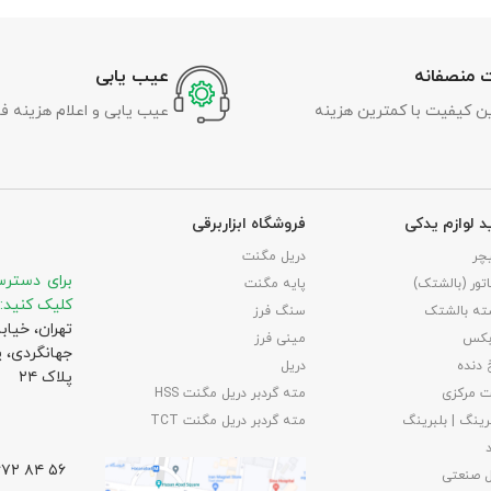
 منصفانه
عیب یابی
رین کیفیت با کمترین هزینه
عیب یابی و اعلام هزینه ف
د لوازم یدکی
فروشگاه ابزاربرقی
چر
دریل مگنت
برای دسترس
تور (بالشتک)
پایه مگنت
کلیک کنید:
ته بالشتک
سنگ فرز
تهران، خیاب
بکس
مینی فرز
جهانگردی،‌ 
 دنده
دریل
پلاک ۲۴
 مرکزی
مته گردبر دریل مگنت HSS
رینگ | بلبرینگ
مته گردبر دریل مگنت TCT
۵۶ ۸۴ ۶۶۷۲ – ۰۲۱
ل صنعتی