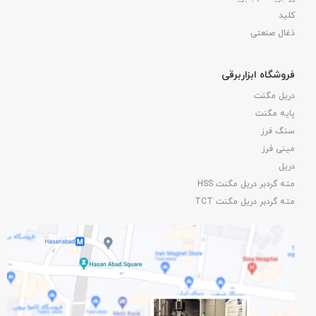
کلید
ذغال صنعتی
فروشگاه ابزاربرقی
دریل مگنت
پایه مگنت
سنگ فرز
مینی فرز
دریل
مته گردبر دریل مگنت HSS
مته گردبر دریل مگنت TCT