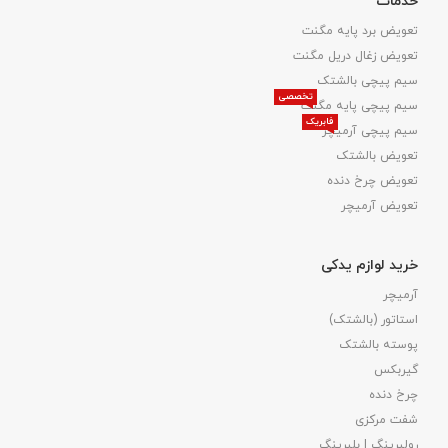
خدمات
تعویض برد پایه مگنت
تعویض زغال دریل مگنت
سیم پیچی بالشتک
تخصصی
سیم پیچی پایه مگنت
فابریک
سیم پیچی آرمیچر
تعویض بالشتک​
تعویض چرخ دنده
تعویض آرمیچر
خرید لوازم یدکی
آرمیچر
استاتور (بالشتک)
پوسته بالشتک
گیربکس
چرخ دنده
شفت مرکزی
رولبرینگ | بلبرینگ