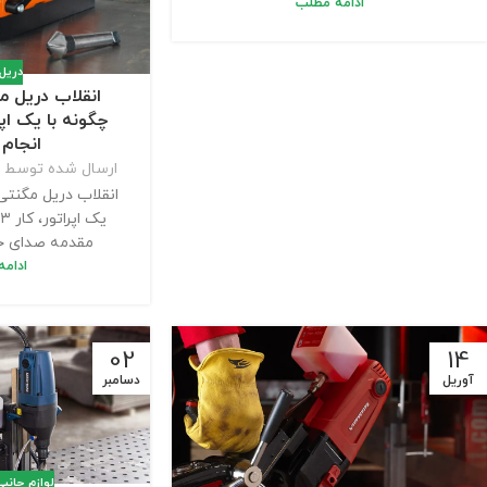
ادامه مطلب
دریل
انقلاب دریل م
انجام
ارسال شده توسط
انقلاب دریل مگنتی
ی
مقدمه صدای خر
ادام
02
14
آوریل
دسامبر
لوازم جانب