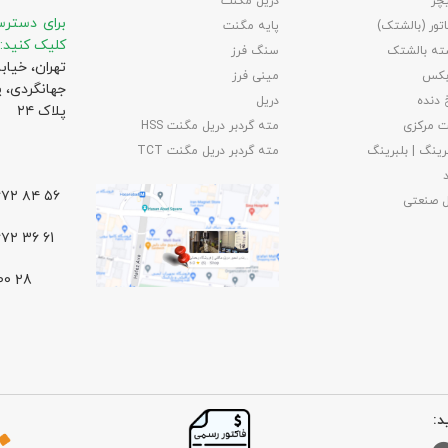
چر
دریل مگنت
برای دسترس
تور (بالشتک)
پایه مگنت
کلیک کنید:
ته بالشتک
سنگ فرز
تهران، خیاب
بکس
مینی فرز
جهانگردی،‌ 
 دنده
دریل
پلاک ۲۴
 مرکزی
مته گردبر دریل مگنت HSS
رینگ | بلبرینگ
مته گردبر دریل مگنت TCT
۵۶ ۸۴ ۶۶۷۲ – ۰۲۱
ل صنعتی
61 36 ۶۶۷۲ – ۰۲۱
د: