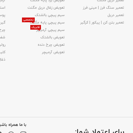
تعمیر دریل مگنت
تعویض برد پایه مگنت
آرمی
تعمیر سنگ فرز | مینی فرز
تعویض زغال دریل مگنت
استا
تعمیر دریل
سیم پیچی بالشتک
پوس
تخصصی
تعمیر بتن کن | پیکور | کرگیر
سیم پیچی پایه مگنت
گیر
فابریک
سیم پیچی آرمیچر
چرخ
تعویض بالشتک​
شفت
تعویض چرخ دنده
رولب
تعویض آرمیچر
کلید
ذغا
با ما همراه باشی
برای اعتماد شما: