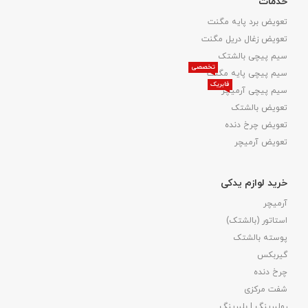
خدمات
تعویض برد پایه مگنت
تعویض زغال دریل مگنت
سیم پیچی بالشتک
تخصصی
سیم پیچی پایه مگنت
فابریک
سیم پیچی آرمیچر
تعویض بالشتک​
تعویض چرخ دنده
تعویض آرمیچر
خرید لوازم یدکی
آرمیچر
استاتور (بالشتک)
پوسته بالشتک
گیربکس
چرخ دنده
شفت مرکزی
رولبرینگ | بلبرینگ