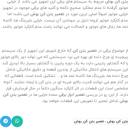
بتن کن بوش
مربوط به سیستم های برقی این تجهیز می باشد. از خرابی
موتور گرفته تا عدم عملکرد صحیح دکمه و کلید های برقی موجود در تجهیز.
خرابی موتور اصولاً اصلی ترین مورد در
تعمیر بتن کن بوش
می باشد؛ اما
عدم کارکرد موتور لزوما دلیل بر سوختن آن نیست. خرابی بلبرینگ ها، کاسه
نمد ها، زغال های موتور و اتصالات می ‌توانند باعث عدم کارکرد موتور باشند.
از موضوع برقی در
تعمیر بتن کن
که خارج شویم، این تجهیز از یک سیستم
پیچیده ی چرخ دنده ای بهره می برد. سیستمی که می تواند دور بالای موتور
را که گشتاور پایینی دارد، به یک دوره پایین با گشتاور بسیار بالا تبدیل کند.
این سیستم های انتقال مکانیکی از چندین قطعه ی دقیق مکانیکی شامل
چرخ دنده ها، بلبرینگ ها، کاسه نمد ها و… تشکیل شده است. قطعاتی که
در کنار هم می توانند قدرت بالای ضربه ای در بتن کن را ایجاد نمایند. آنچه
مشخص است این قطعات در اثر کارکرد سنگین دائماً در حال فرسایش قرار
دارند. از این رو در بررسی
تعمیر ابزار برقی
عمده خرابی ها در
تعمیر بتن کن
بوش
شامل تعمیر تا تعویض این قطعات خواهد بود.
بتن کن بوش ، تعمیر بتن کن بوش