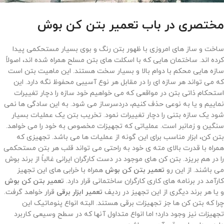
مختصری در باب
تعمیر بتن کن بوش
ساخت و ساز های امروزی با ظهور بتن رنگ و بوی بسیار مستحکمی پیدا
کرده ‌اند. ساختمان هایی که با اسکلت های بتن مسلح همراه شده ‌اند، اصولاً
سازه هایی محکم با دوام بالا و بسیار سخت هستند. این ماهیت بتن است
که می ‌تواند هر سازه ای را در مقابل هر نوع آسیبی محفوظ نگه دارد. این
استحکام ذاتی بتن در مواقعی که می‌ خواهیم خود سازه را دچار تغییرات
نماییم و یا به نوعی حذف کنیم، دردسرساز می ‌شود. به این سادگی ها نمی
شود یک سازه بتنی را دچار تغییرات نمود. تخریب بتن یک عملیات بسیار
سنگین و زمانبر است. عملیاتی که تجهیزات مخصوص به خود را می ‌خواهد.
بتن کن، ابزار مناسب برای این گونه از عملیات ها می باشد. تجهیزی که
همراه با قدرت بالای مته ی خود به راحتی می تواند قلب هر بتن مستحکمی
را در هم بریزد. بتن کن های موجود در دست کارگران ایرانی غالباً از برند بوش
می باشند. از این رو
تعمیر بتن کن بوش
همراه با خرابی های این تجهیز
کارآمد در برنامه های کاری کارگران ساختمانی قرار دارد.
تعمیر بتن کن بوش
و یا هر برند دیگری از این تجهیز در ردیف
تعمیر ابزار برقی
قرار خواهد گرفت.
چرا که بتن کن ها جز تجهیزات برقی هستند. البته انواع پنوماتیک این
تجهیزات نیز وجود دارد؛ اما انواع متداول آنها که در سطح وسیعی کاربرد