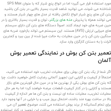
مورد استفاده قرار می گیرد؛ اما در انواع پنج شیار که با عنوان SPS Max
شناخته می شوند، می ‌توانید شاهد قدرت بسیار بالایی در بتن کن باشید.
بتن کن های پنج شیار انواع تکامل یافته ‌تر مدل های چهار شیار هستند و
می ‌توانند همراه با پذیرش
مته های بزرگتر
، توان و قدرت بسیار بالاتری را در
حین ضربه های خود ایجاد کنند. اصولاً دستگاه های بتن کن دارای سیستم‌
های میرایی لرزش (AVS) هستند. این سیستم می‌ تواند بازخورد ضربه های
سنگین بتن کن را در حین عملیات به حالت میرا شده از بین ببرد و کمترین
اثرات را به دستان کارگران وارد سازد.
تعمیر بتن کن بوش
در نمایندگی تعمیر بوش
آلمان
اگر شما از یک بتن کن بوش برای عملیات تخریب خود استفاده می‌ کنید،
احتمالاً از کیفیت و کارایی این تجهیز آلمانی رضایت کامل خواهید داشت. چرا
که بتن کن های بوش یکی از بهترین ها و در عین حال قویترین‌ های بازار
هستند و کارایی را در کنار کیفیت قطعات عرضه خواهند کرد؛ اما به هر حال
عملیات تخریب، عملیات ساده‌ ای نیست و بتن کن ها هر اندازه از کیفیت
بالا در ساخت بهره ‌مند باشند، احتمال بروز عیب و یا خرابی در آنها وجود دارد.
برای تمام کسانیکه از برند بوش استفاده می‌ کنند، موضوع
تعمیر
آن می‌
تواند یک داستان پیچیده باشد. ظرافت در ساخت این تجهیز در کنار استفاده