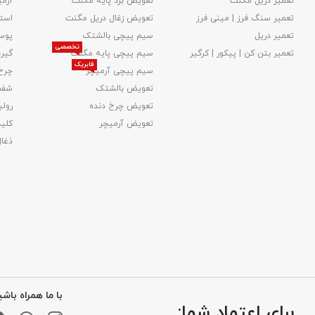
تعمیر دریل مگنت
تعویض برد پایه مگنت
آرمی
تعمیر سنگ فرز | مینی فرز
تعویض زغال دریل مگنت
استا
تعمیر دریل
سیم پیچی بالشتک
پوس
تخصصی
تعمیر بتن کن | پیکور | کرگیر
سیم پیچی پایه مگنت
گیر
فابریک
سیم پیچی آرمیچر
چرخ
تعویض بالشتک​
شفت
تعویض چرخ دنده
رولب
تعویض آرمیچر
کلید
ذغا
با ما همراه باشی
برای اعتماد شما: