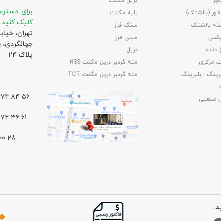
چر
دریل مگنت
برای دسترس
تور (بالشتک)
پایه مگنت
کلیک کنید:
ته بالشتک
سنگ فرز
تهران، خیاب
بکس
مینی فرز
جهانگردی،‌ 
 دنده
دریل
پلاک ۲۴
 مرکزی
مته گردبر دریل مگنت HSS
رینگ | بلبرینگ
مته گردبر دریل مگنت TCT
۵۶ ۸۴ ۶۶۷۲ – ۰۲۱
ل صنعتی
61 36 ۶۶۷۲ – ۰۲۱
د: