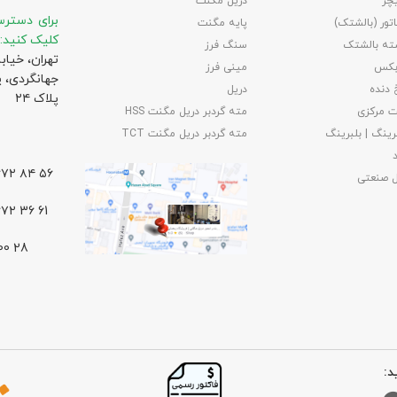
چر
دریل مگنت
برای دسترس
تور (بالشتک)
پایه مگنت
کلیک کنید:
ته بالشتک
سنگ فرز
تهران، خیاب
بکس
مینی فرز
جهانگردی،‌ 
 دنده
دریل
پلاک ۲۴
 مرکزی
مته گردبر دریل مگنت HSS
رینگ | بلبرینگ
مته گردبر دریل مگنت TCT
۵۶ ۸۴ ۶۶۷۲ – ۰۲۱
ل صنعتی
61 36 ۶۶۷۲ – ۰۲۱
د: