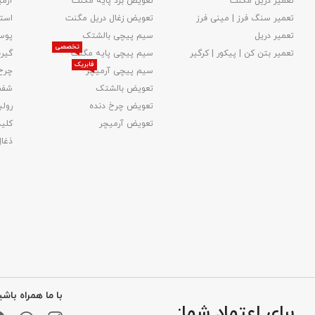
تعمیر دریل مگنت
تعویض برد پایه مگنت
آرمی
تعمیر سنگ فرز | مینی فرز
تعویض زغال دریل مگنت
استا
تعمیر دریل
سیم پیچی بالشتک
پوس
تخصصی
تعمیر بتن کن | پیکور | کرگیر
سیم پیچی پایه مگنت
گیر
فابریک
سیم پیچی آرمیچر
چرخ
تعویض بالشتک​
شفت
تعویض چرخ دنده
رولب
تعویض آرمیچر
کلید
ذغا
با ما همراه باشی
برای اعتماد شما: