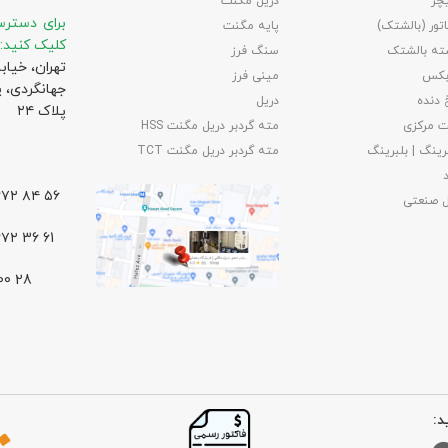
چر
دریل مگنت
برای دسترس
تور (بالشتک)
پایه مگنت
کلیک کنید:
ته بالشتک
سنگ فرز
تهران، خیاب
بکس
مینی فرز
جهانگردی،‌ 
 دنده
دریل
پلاک ۲۴
 مرکزی
مته گردبر دریل مگنت HSS
رینگ | بلبرینگ
مته گردبر دریل مگنت TCT
۵۶ ۸۴ ۶۶۷۲ – ۰۲۱
ل صنعتی
61 36 ۶۶۷۲ – ۰۲۱
د: