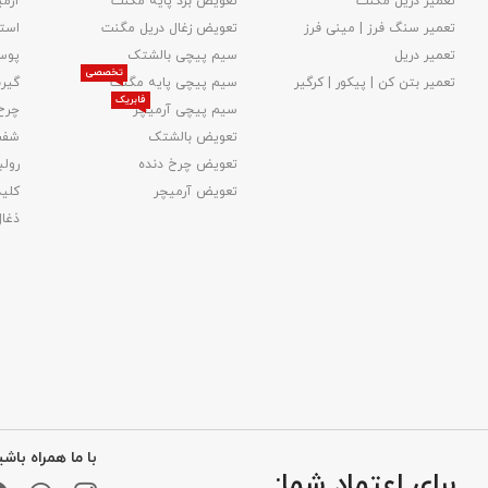
تعمیر دریل مگنت
تعویض برد پایه مگنت
آرمی
تعمیر سنگ فرز | مینی فرز
تعویض زغال دریل مگنت
استا
تعمیر دریل
سیم پیچی بالشتک
پوس
تخصصی
تعمیر بتن کن | پیکور | کرگیر
سیم پیچی پایه مگنت
گیر
فابریک
سیم پیچی آرمیچر
چرخ
تعویض بالشتک​
شفت
تعویض چرخ دنده
رولب
تعویض آرمیچر
کلید
ذغا
با ما همراه باشی
برای اعتماد شما: