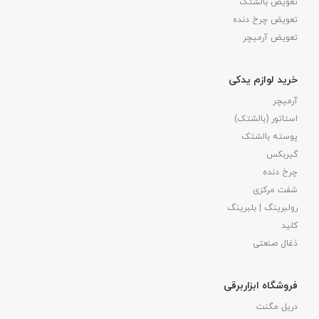
تعویض بالشتک​
تعویض چرخ دنده
تعویض آرمیچر
خرید لوازم یدکی
آرمیچر
استاتور (بالشتک)
پوسته بالشتک
گیربکس
چرخ دنده
شفت مرکزی
رولبرینگ | بلبرینگ
کلید
ذغال صنعتی
فروشگاه ابزاربرقی
دریل مگنت