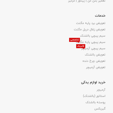
تعمیر بتن کن | پیکور | کرگیر
خدمات
تعویض برد پایه مگنت
تعویض زغال دریل مگنت
سیم پیچی بالشتک
تخصصی
سیم پیچی پایه مگنت
فابریک
سیم پیچی آرمیچر
تعویض بالشتک​
تعویض چرخ دنده
تعویض آرمیچر
خرید لوازم یدکی
آرمیچر
استاتور (بالشتک)
پوسته بالشتک
گیربکس