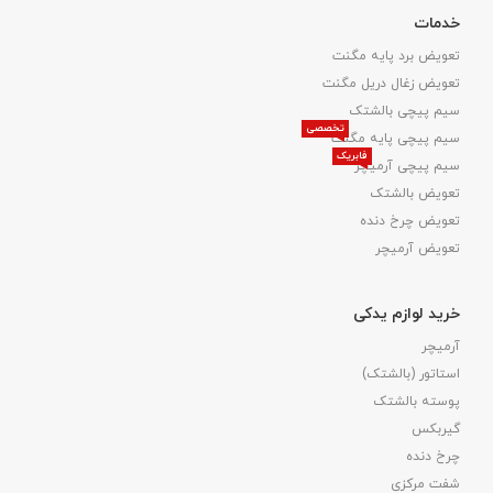
خدمات
تعویض برد پایه مگنت
تعویض زغال دریل مگنت
سیم پیچی بالشتک
تخصصی
سیم پیچی پایه مگنت
فابریک
سیم پیچی آرمیچر
تعویض بالشتک​
تعویض چرخ دنده
تعویض آرمیچر
خرید لوازم یدکی
آرمیچر
استاتور (بالشتک)
پوسته بالشتک
گیربکس
چرخ دنده
شفت مرکزی