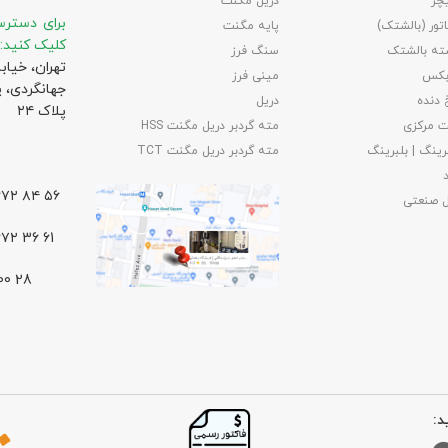
چر
دریل مگنت
برای دسترس
تور (بالشتک)
پایه مگنت
کلیک کنید:
ته بالشتک
سنگ فرز
تهران، خیاب
بکس
مینی فرز
جهانگردی،‌ 
 دنده
دریل
پلاک ۲۴
 مرکزی
مته گردبر دریل مگنت HSS
رینگ | بلبرینگ
مته گردبر دریل مگنت TCT
۵۶ ۸۴ ۶۶۷۲ – ۰۲۱
ل صنعتی
61 36 ۶۶۷۲ – ۰۲۱
د: