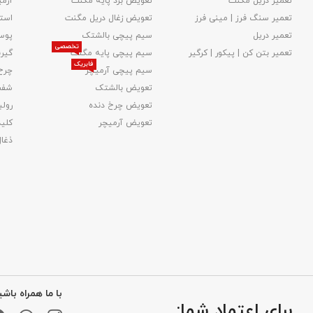
تعمیر دریل مگنت
تعویض برد پایه مگنت
آرمی
تعمیر سنگ فرز | مینی فرز
تعویض زغال دریل مگنت
استا
تعمیر دریل
سیم پیچی بالشتک
پوس
تخصصی
تعمیر بتن کن | پیکور | کرگیر
سیم پیچی پایه مگنت
گیر
فابریک
سیم پیچی آرمیچر
چرخ
تعویض بالشتک​
شفت
تعویض چرخ دنده
رولب
تعویض آرمیچر
کلید
ذغا
با ما همراه باشی
برای اعتماد شما: