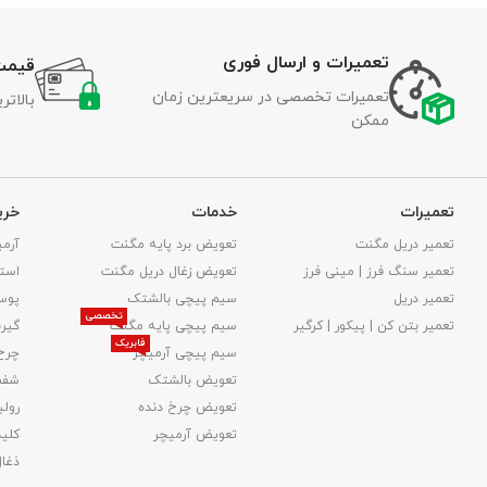
تعمیرات و ارسال فوری
قیمت
تعمیرات تخصصی در سریعترین زمان
بالات
ممکن
تعمیرات
خدمات
خری
تعمیر دریل مگنت
تعویض برد پایه مگنت
آرمی
تعمیر سنگ فرز | مینی فرز
تعویض زغال دریل مگنت
استا
تعمیر دریل
سیم پیچی بالشتک
پوس
تخصصی
تعمیر بتن کن | پیکور | کرگیر
سیم پیچی پایه مگنت
گیر
فابریک
سیم پیچی آرمیچر
چرخ
تعویض بالشتک​
شفت
تعویض چرخ دنده
رولب
تعویض آرمیچر
کلید
ذغا