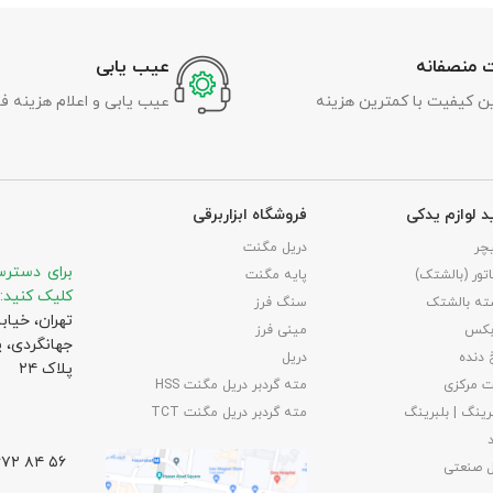
 منصفانه
عیب یابی
رین کیفیت با کمترین هزینه
عیب یابی و اعلام هزینه ف
د لوازم یدکی
فروشگاه ابزاربرقی
چر
دریل مگنت
برای دسترس
تور (بالشتک)
پایه مگنت
کلیک کنید:
ته بالشتک
سنگ فرز
تهران، خیاب
بکس
مینی فرز
جهانگردی،‌ 
 دنده
دریل
پلاک ۲۴
 مرکزی
مته گردبر دریل مگنت HSS
رینگ | بلبرینگ
مته گردبر دریل مگنت TCT
۵۶ ۸۴ ۶۶۷۲ – ۰۲۱
ل صنعتی