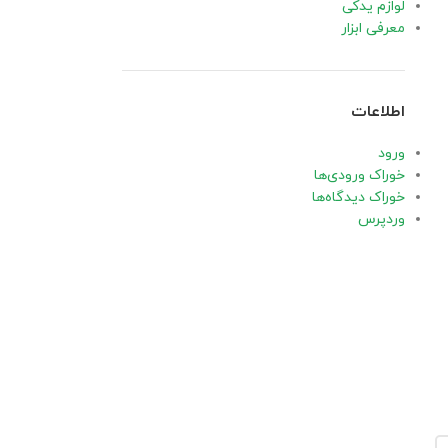
لوازم یدکی
0
ارسال شده توسط
کلینیک ابزار
معرفی ابزار
تعمیر اسپیندل دریل مگنت چه زمانی ضروری است؟ مقدمه
اسپیندل یکی از بخش‌های حساس دریل مگنت است و نقش ...
ادامه مطلب
اطلاعات
ورود
خوراک ورودی‌ها
خوراک دیدگاه‌ها
وردپرس