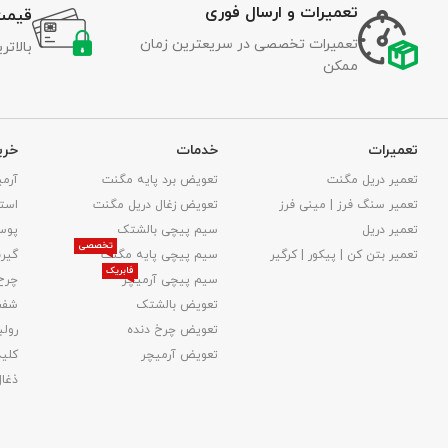
تعمیرات و ارسال فوری
قیمت
تعمیرات تخصصی در سریعترین زمان
بالات
ممکن
تعمیرات
خدمات
خری
تعمیر دریل مگنت
تعویض برد پایه مگنت
آرمی
تعمیر سنگ فرز | مینی فرز
تعویض زغال دریل مگنت
استا
تعمیر دریل
سیم پیچی بالشتک
پوس
تخصصی
تعمیر بتن کن | پیکور | کرگیر
سیم پیچی پایه مگنت
گیر
فابریک
سیم پیچی آرمیچر
چرخ
تعویض بالشتک​
شفت
تعویض چرخ دنده
رولب
تعویض آرمیچر
کلید
ذغا