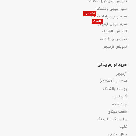
تعویض زغال دریل مگنت
سیم پیچی بالشتک
تخصصی
سیم پیچی پایه مگنت
فابریک
سیم پیچی آرمیچر
تعویض بالشتک​
تعویض چرخ دنده
تعویض آرمیچر
خرید لوازم یدکی
آرمیچر
استاتور (بالشتک)
پوسته بالشتک
گیربکس
چرخ دنده
شفت مرکزی
رولبرینگ | بلبرینگ
کلید
ذغال صنعتی