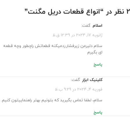
2 نظر در “
انواع قطعات دریل مگنت
”
اسلام
گفت:
ژانویه 17, 2024 در 12:39 ق.ظ
سلام دلیرمن زیرفشارردمیکنه قطعاتش راچطور وچه قطعه
ای بگیرم
پاسخ
کلینیک ابزار
گفت:
فوریه 4, 2024 در 9:29 ب.ظ
سلام، لطفا تماس بگیرید که بتونیم بهتر راهنماییتون کنیم.
پاسخ