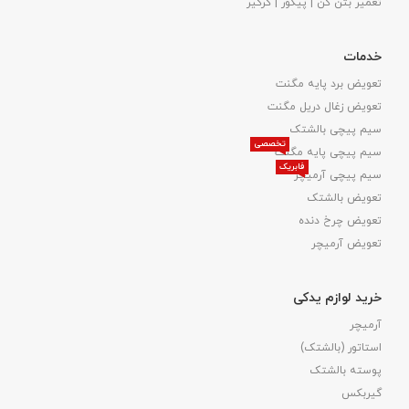
تعمیر بتن کن | پیکور | کرگیر
خدمات
تعویض برد پایه مگنت
تعویض زغال دریل مگنت
سیم پیچی بالشتک
تخصصی
سیم پیچی پایه مگنت
فابریک
سیم پیچی آرمیچر
تعویض بالشتک​
تعویض چرخ دنده
تعویض آرمیچر
خرید لوازم یدکی
آرمیچر
استاتور (بالشتک)
پوسته بالشتک
گیربکس