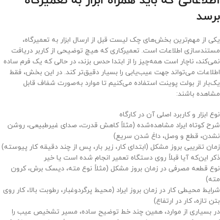
اطلاعاتی که باید همراه ابزار به تعمیرگاه
برسد
یکی از مهم‌ترین بخش‌های چک لیست قبل از ارسال ابزار به تعمیرگاه،
مستندسازی اطلاعات است. تعمیرکاری که هیچ توضیحی از کاربر دریافت
نمی‌کند، ناچار است همه‌چیز را از ابتدا حدس بزند، در حالی که یک فرم ساده
اطلاعات می‌تواند جهت عیب‌یابی را بسیار دقیق‌تر کند. در این بخش، فقط
یک‌بار از بولت پوینت استفاده می‌کنیم تا موارد به‌صورت شفاف قابل
مشاهده باشند:
نوع ابزار و کاربرد اصلی آن در کارگاه
شرح کوتاه ایراد مشاهده‌شده (مثلاً کاهش قدرت، صدای غیرطبیعی، روشن
نشدن، قطع و وصل، داغ شدن سریع)
زمان تقریبی بروز مشکل (ابتدای کار، زیر بار، پس از چند دقیقه کار پیوسته)
ذکر این‌که آیا قبلاً روی دستگاه تعمیر انجام شده است یا خیر
نوع قطعه مصرفی در زمان بروز مشکل (مثلاً نوع مته، دیسک برش، کرون
مته)
شرایط محیطی کار در زمان بروز ایراد (محیط پرگردوغبار، رطوبت بالا، کار روی
بتن تازه، کار در ارتفاع)
در بسیاری از موارد، همین چند خط توضیح ساده، مسیر تشخیص عیب را