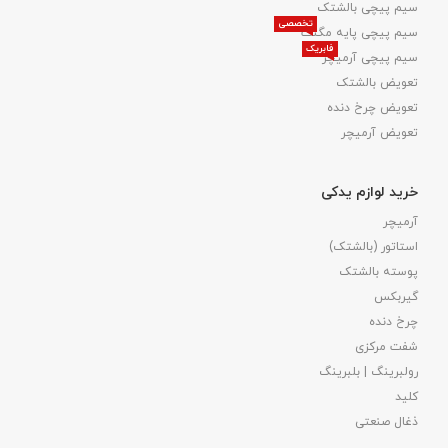
سیم پیچی بالشتک
تخصصی
سیم پیچی پایه مگنت
فابریک
سیم پیچی آرمیچر
تعویض بالشتک​
تعویض چرخ دنده
تعویض آرمیچر
خرید لوازم یدکی
آرمیچر
استاتور (بالشتک)
پوسته بالشتک
گیربکس
چرخ دنده
شفت مرکزی
رولبرینگ | بلبرینگ
کلید
ذغال صنعتی