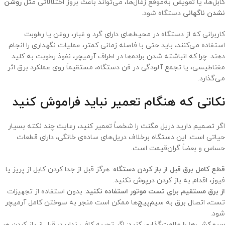
کابل‌ها، یا تعویض به‌موقع زغال‌ها، می‌تواند باعث بروز اختلالاتی مثل
روشن
نشدن ناگهانی
دستگاه شود.
کاربرانی که از دستگاه در محیط‌های دارای گرد و غبار، روغن یا رطوبت
استفاده می‌کنند، باید حتی با فاصله زمانی کمتر، عملیات نگهداری را انجام
دهند. چرا که انباشته شدن براده‌ها در اطراف آرمیچر، نفوذ رطوبت به کلید
مغناطیسی، یا تجمع آلودگی در فن دستگاه، مستقیماً روی عملکرد برق اثر
می‌گذارد.
نکاتی که هنگام تعمیر نباید فراموش کنید
اگر تصمیم دارید دریل مگنت را شخصاً تعمیر کنید، رعایت چند نکته بسیار
حیاتی است. این دستگاه برخلاف دریل‌های ساده‌ی خانگی، دارای قطعات
حساس و بعضاً گران‌قیمت است.
قطع کامل برق قبل از باز کردن دستگاه
: هرگز قبل از جدا کردن کابل از پریز یا
فیوز، اقدام به باز کردن درپوش نکنید.
از برق مستقیم برای تست موتور استفاده نکنید
: بدون استفاده از تجهیزات
تست، اتصال برق به سیم‌پیچ‌ها ممکن است منجر به سوختن کامل آرمیچر
شود.
سیم‌کشی‌ها را علامت‌گذاری کنید
: اگر تجربه کافی ندارید، قبل از باز کردن هر