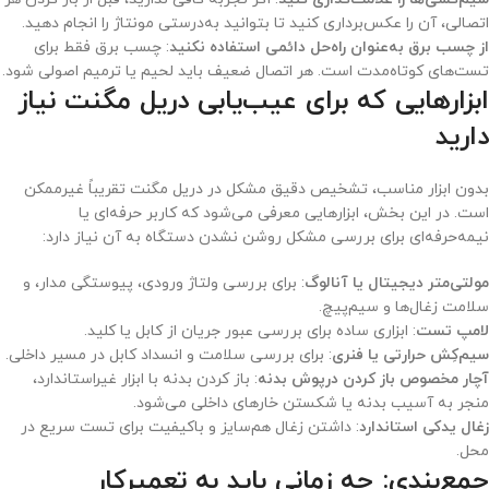
اتصالی، آن را عکس‌برداری کنید تا بتوانید به‌درستی مونتاژ را انجام دهید.
از چسب برق به‌عنوان راه‌حل دائمی استفاده نکنید
: چسب برق فقط برای
تست‌های کوتاه‌مدت است. هر اتصال ضعیف باید لحیم یا ترمیم اصولی شود.
ابزارهایی که برای عیب‌یابی دریل مگنت نیاز
دارید
بدون ابزار مناسب، تشخیص دقیق مشکل در دریل مگنت تقریباً غیرممکن
است. در این بخش، ابزارهایی معرفی می‌شود که کاربر حرفه‌ای یا
نیمه‌حرفه‌ای برای بررسی مشکل روشن نشدن دستگاه به آن نیاز دارد:
مولتی‌متر دیجیتال یا آنالوگ
: برای بررسی ولتاژ ورودی، پیوستگی مدار، و
سلامت زغال‌ها و سیم‌پیچ.
لامپ تست
: ابزاری ساده برای بررسی عبور جریان از کابل یا کلید.
سیم‌کِش حرارتی یا فنری
: برای بررسی سلامت و انسداد کابل در مسیر داخلی.
آچار مخصوص باز کردن درپوش بدنه
: باز کردن بدنه با ابزار غیراستاندارد،
منجر به آسیب بدنه یا شکستن خارهای داخلی می‌شود.
زغال یدکی استاندارد
: داشتن زغال هم‌سایز و باکیفیت برای تست سریع در
محل.
جمع‌بندی: چه زمانی باید به تعمیرکار