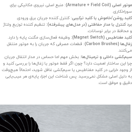
موتور اصلی
(Armature + Field Coil):
منبع اصلی نیروی مکانیکی برای
سوراخکاری.
کلید روشن/خاموش یا کلید ترکیبی
:
کنترل کننده جریان برق ورودی.
برد کنترل یا مدار حفاظتی (در مدل‌های پیشرفته)
:
تنظیم کننده توزیع ولتاژ
و محافظ در برابر نوسانات.
کلید مغناطیس
(Magnet Switch):
وظیفه فعال‌سازی مگنت پایه را دارد.
زغال‌ها
(Carbon Brushes):
قطعات مصرفی که جریان را به موتور منتقل
می‌کنند.
سیم‌کشی داخلی و ترمینال‌ها
:
بخش مهم اما حساس در مدار انتقال جریان.
چرا این ساختار اهمیت دارد؟ چون اگر فقط موتور یا زغال‌ها را بررسی کنید و
از وجود خرابی در کلید مغناطیس یا سیم‌کشی غافل شوید، احتمالاً هیچ‌وقت
به دلیل اصلی مشکل نمی‌رسید. پس شناخت این اجزا، پایه‌ی هر عیب‌یابی
دقیق و موفق است.